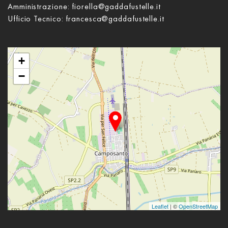
Amministrazione:
fiorella@gaddafustelle.it
Ufficio Tecnico:
francesca@gaddafustelle.it
+
−
Leaflet
| ©
OpenStreetMap