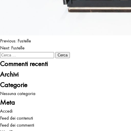
Navigazione
Previous:
Fustelle
Next:
Fustelle
articoli
Ricerca
per:
Commenti recenti
Archivi
Categorie
Nessuna categoria
Meta
Accedi
Feed dei contenuti
Feed dei commenti