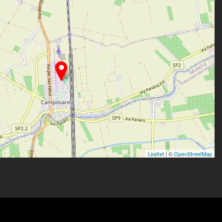
Leaflet
| ©
OpenStreetMap