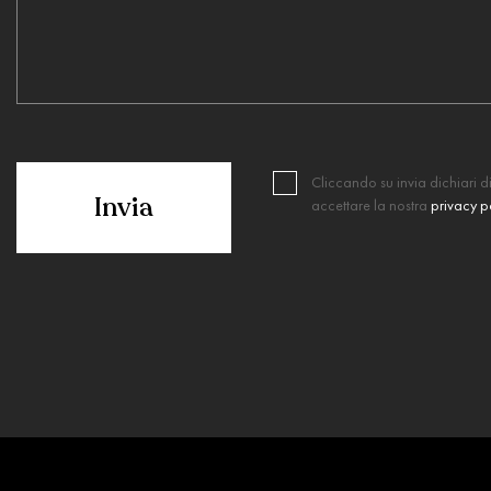
Cliccando su invia dichiari di
accettare la nostra
privacy p