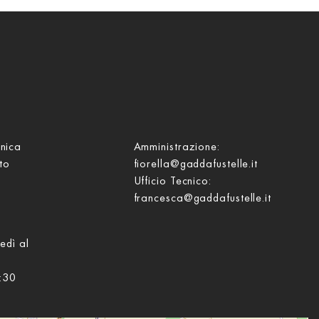
anica
Amministrazione:
to
fiorella@gaddafustelle.it
Ufficio Tecnico:
francesca@gaddafustelle.it
edì al
:30