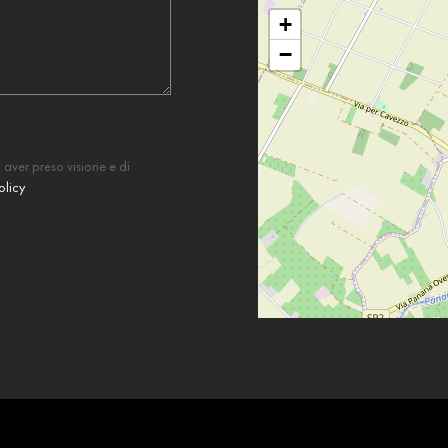
+
−
 aver preso visione e di
olicy