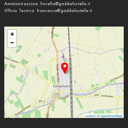
Amministrazione:
fiorella@gaddafustelle.it
Ufficio Tecnico:
francesca@gaddafustelle.it
+
−
Leaflet
| ©
OpenStreetMap